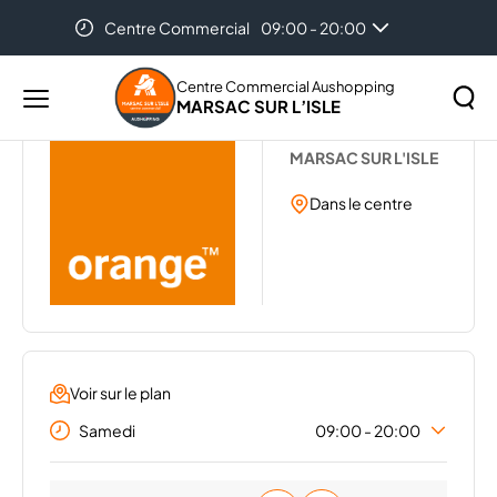
Centre Commercial
09:00 - 20:00
Accueil
...
ORANGE
Centre Commercial Aushopping
MARSAC SUR L’ISLE
Menu
ORANGE
principal
Rechercher
MARSAC SUR L'ISLE
Lancer
sur
la
Dans le centre
le
recher
site
Voir sur le plan
Samedi
09:00 - 20:00
Lundi
09:00 - 20:00