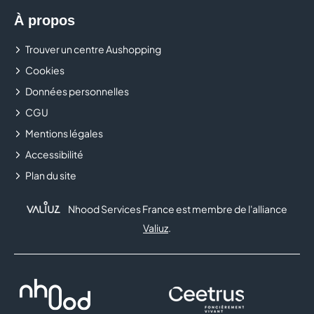
produits du quotidien ? Pourquoi y a-t-il toujours des
À propos
nouveautés chez NORMAL ? Venez vite découvrir votre
magasin NORMAL
dans votre
centre commercial
Trouver un centre Aushopping
Aushopping Marsac Sur l’Isle
!
Cookies
Données personnelles
CGU
Mentions légales
Accessibilité
Plan du site
Nhood Services France est membre de l'alliance
Valiuz
.