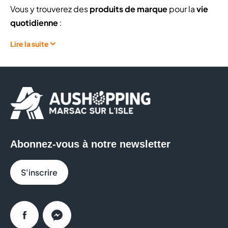
Vous y trouverez des
produits de marque
pour la
vie
quotidienne
:
Lire la suite
Maquillage
,
soins pour la peau
et les
cheveux
,
Gels douche
,
soins bucco-dentaires
,
produits
ménagers
...
Mais aussi des
produits saisonniers
Et des
bonbons et gâteaux
pour les gourmands.
En gros : tous les produits nécessaires pour la vie
quotidienne, vendus à des prix fixes et bas, toute
Abonnez-vous à notre newsletter
l’année.
S'inscrire
NORMAL
ce n’est pas que des prix bas et constants
sur les produits de marque : nos magasins offrent une
expérience d’achat ludique
toujours renouvelée
grâce à l’
arrivée constante de nouveautés
en plus de
Facebook
Messenger