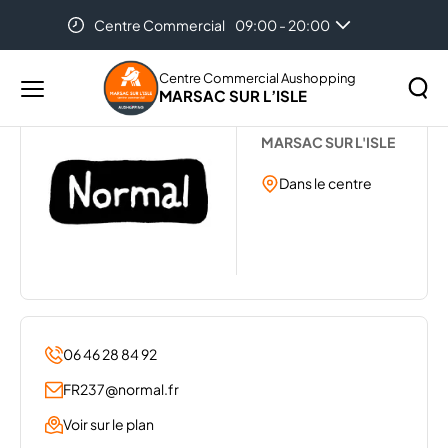
Centre Commercial
09:00 - 20:00
Accueil
...
NORMAL
Centre Commercial Aushopping
MARSAC SUR L’ISLE
Menu
NORMAL
principal
Rechercher
MARSAC SUR L'ISLE
Lancer
sur
la
Dans le centre
le
recher
site
06 46 28 84 92
FR237@normal.fr
Voir sur le plan