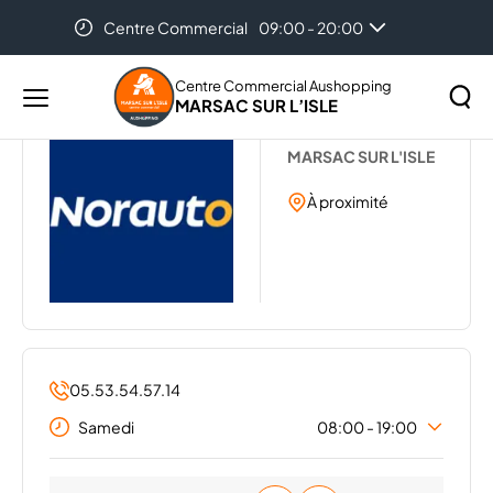
Centre Commercial
09:00 - 20:00
Accueil
...
NORAUTO
Centre Commercial Aushopping
MARSAC SUR L’ISLE
Menu
NORAUTO
principal
Rechercher
MARSAC SUR L'ISLE
Lancer
sur
la
À proximité
le
recher
site
05.53.54.57.14
Samedi
08:00 - 19:00
Lundi
08:00 - 19:00