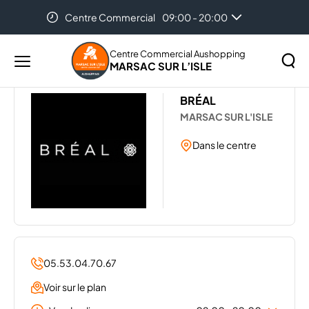
Centre Commercial
09:00 - 20:00
Accueil
Les magasins de votre centre Aushopping Marsac
Sur l’Isle
BREAL
Centre Commercial Aushopping
MARSAC SUR L’ISLE
Menu
principal
Rechercher
BRÉAL
Lancer
sur
MARSAC SUR L'ISLE
la
le
recher
site
Dans le centre
05.53.04.70.67
Voir sur le plan