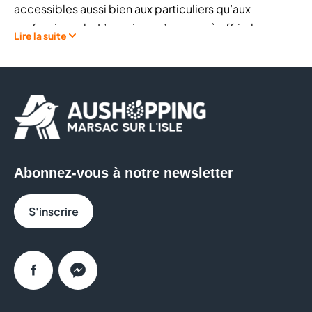
accessibles aussi bien aux particuliers qu’aux
professionnels. L’enseigne s’engage à offrir des
Lire la suite
solutions performantes pour entretenir, sublimer et
styliser vos cheveux au quotidien.
Chez Bleu Libellule, retrouvez notamment :
Des
produits capillaires professionnels
:
shampoings, soins, masques, colorations
Abonnez-vous à notre newsletter
Du
matériel de coiffure
: sèche-cheveux, fer à
boucles, lisseurs, tondeuses
S'inscrire
Les
grandes marques de la coiffure
: L’Oréal
Professionnel, Schwarzkopf, Wella, Olaplex…
Des produits pour le coiffage et le styling
Une sélection de
produits esthétiques et
Facebook
Messenger
beauté
: maquillage, vernis à ongles, soins
esthétiques