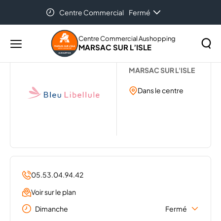
Centre Commercial
Fermé
Accueil
...
BLEU LIBELLULE
Centre Commercial Aushopping
MARSAC SUR L’ISLE
Menu
BLEU LIBELLULE
principal
Rechercher
MARSAC SUR L'ISLE
Lancer
sur
la
Dans le centre
le
recher
site
05.53.04.94.42
Voir sur le plan
Dimanche
Fermé