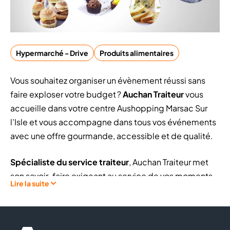
Hypermarché - Drive
Produits alimentaires
Vous souhaitez organiser un évènement réussi sans
faire exploser votre budget ?
Auchan Traiteur
vous
accueille dans votre centre Aushopping Marsac Sur
l’Isle et vous accompagne dans tous vos événements
avec une offre gourmande, accessible et de qualité.
Spécialiste du service traiteur
, Auchan Traiteur met
son savoir‑faire exigeant au service de vos moments
Lire la suite
importants. Avec
plus de 400 produits frais
disponibles toute l’année, l’enseigne propose des
solutions adaptées à tous les types de réceptions,